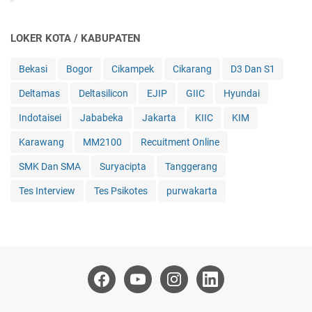
LOKER KOTA / KABUPATEN
Bekasi
Bogor
Cikampek
Cikarang
D3 Dan S1
Deltamas
Deltasilicon
EJIP
GIIC
Hyundai
Indotaisei
Jababeka
Jakarta
KIIC
KIM
Karawang
MM2100
Recuitment Online
SMK Dan SMA
Suryacipta
Tanggerang
Tes Interview
Tes Psikotes
purwakarta