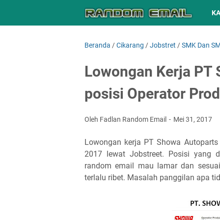
K
Beranda
/
Cikarang
/
Jobstret
/
SMK Dan S
Lowongan Kerja PT 
posisi Operator Pro
Oleh Fadlan Random Email
Mei 31, 2017
Lowongan kerja PT Showa Autoparts 
2017 lewat Jobstreet. Posisi yang d
random email mau lamar dan sesuai ku
terlalu ribet. Masalah panggilan apa t