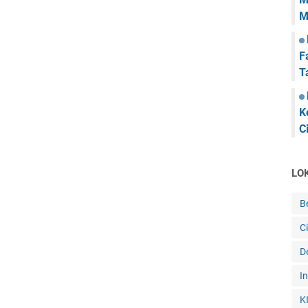
M
F
T
K
C
LO
B
C
De
I
K