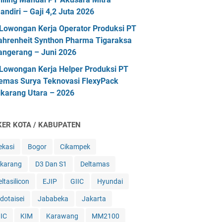
andiri – Gaji 4,2 Juta 2026
Lowongan Kerja Operator Produksi PT
ahrenheit Synthon Pharma Tigaraksa
angerang – Juni 2026
Lowongan Kerja Helper Produksi PT
emas Surya Teknovasi FlexyPack
ikarang Utara – 2026
KER KOTA / KABUPATEN
ekasi
Bogor
Cikampek
ikarang
D3 Dan S1
Deltamas
ltasilicon
EJIP
GIIC
Hyundai
ndotaisei
Jababeka
Jakarta
IIC
KIM
Karawang
MM2100