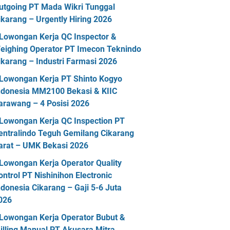
utgoing PT Mada Wikri Tunggal
ikarang – Urgently Hiring 2026
Lowongan Kerja QC Inspector &
eighing Operator PT Imecon Teknindo
ikarang – Industri Farmasi 2026
Lowongan Kerja PT Shinto Kogyo
ndonesia MM2100 Bekasi & KIIC
arawang – 4 Posisi 2026
Lowongan Kerja QC Inspection PT
entralindo Teguh Gemilang Cikarang
arat – UMK Bekasi 2026
Lowongan Kerja Operator Quality
ontrol PT Nishinihon Electronic
ndonesia Cikarang – Gaji 5-6 Juta
026
Lowongan Kerja Operator Bubut &
illing Manual PT Akusara Mitra