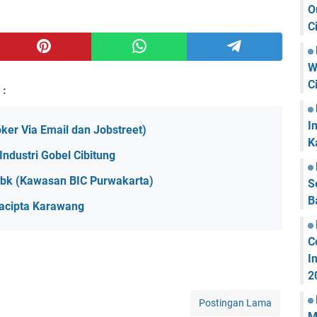
O
C
W
C
 :
I
ker Via Email dan Jobstreet)
K
ndustri Gobel Cibitung
Tbk (Kawasan BIC Purwakarta)
S
B
acipta Karawang
C
I
2
Postingan Lama
M