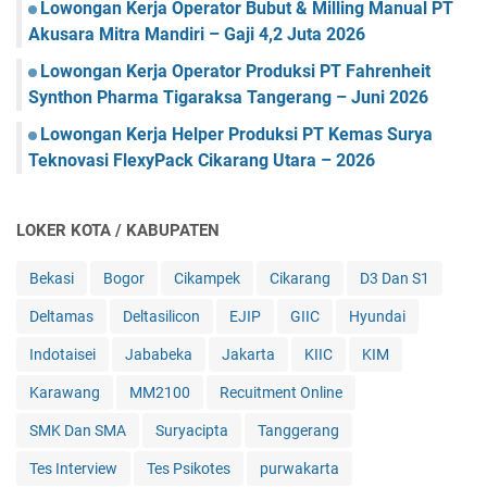
Lowongan Kerja Operator Bubut & Milling Manual PT
Akusara Mitra Mandiri – Gaji 4,2 Juta 2026
Lowongan Kerja Operator Produksi PT Fahrenheit
Synthon Pharma Tigaraksa Tangerang – Juni 2026
Lowongan Kerja Helper Produksi PT Kemas Surya
Teknovasi FlexyPack Cikarang Utara – 2026
LOKER KOTA / KABUPATEN
Bekasi
Bogor
Cikampek
Cikarang
D3 Dan S1
Deltamas
Deltasilicon
EJIP
GIIC
Hyundai
Indotaisei
Jababeka
Jakarta
KIIC
KIM
Karawang
MM2100
Recuitment Online
SMK Dan SMA
Suryacipta
Tanggerang
Tes Interview
Tes Psikotes
purwakarta