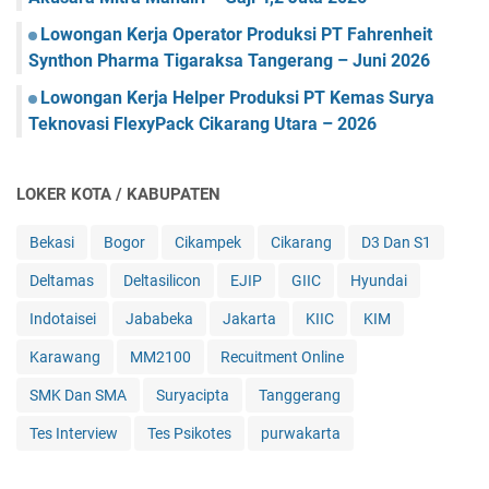
Lowongan Kerja Operator Produksi PT Fahrenheit
Synthon Pharma Tigaraksa Tangerang – Juni 2026
Lowongan Kerja Helper Produksi PT Kemas Surya
Teknovasi FlexyPack Cikarang Utara – 2026
LOKER KOTA / KABUPATEN
Bekasi
Bogor
Cikampek
Cikarang
D3 Dan S1
Deltamas
Deltasilicon
EJIP
GIIC
Hyundai
Indotaisei
Jababeka
Jakarta
KIIC
KIM
Karawang
MM2100
Recuitment Online
SMK Dan SMA
Suryacipta
Tanggerang
Tes Interview
Tes Psikotes
purwakarta