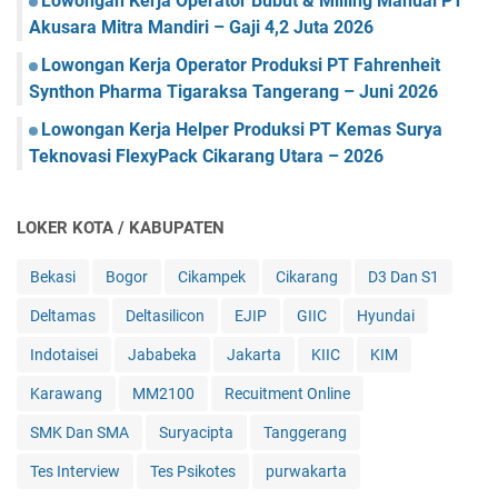
Lowongan Kerja Operator Bubut & Milling Manual PT
Akusara Mitra Mandiri – Gaji 4,2 Juta 2026
Lowongan Kerja Operator Produksi PT Fahrenheit
Synthon Pharma Tigaraksa Tangerang – Juni 2026
Lowongan Kerja Helper Produksi PT Kemas Surya
Teknovasi FlexyPack Cikarang Utara – 2026
LOKER KOTA / KABUPATEN
Bekasi
Bogor
Cikampek
Cikarang
D3 Dan S1
Deltamas
Deltasilicon
EJIP
GIIC
Hyundai
Indotaisei
Jababeka
Jakarta
KIIC
KIM
Karawang
MM2100
Recuitment Online
SMK Dan SMA
Suryacipta
Tanggerang
Tes Interview
Tes Psikotes
purwakarta