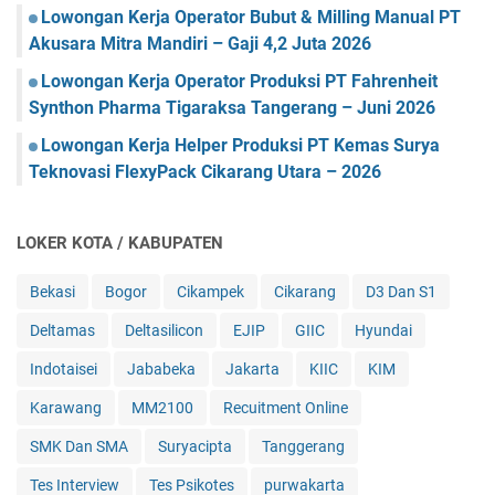
Lowongan Kerja Operator Bubut & Milling Manual PT
Akusara Mitra Mandiri – Gaji 4,2 Juta 2026
Lowongan Kerja Operator Produksi PT Fahrenheit
Synthon Pharma Tigaraksa Tangerang – Juni 2026
Lowongan Kerja Helper Produksi PT Kemas Surya
Teknovasi FlexyPack Cikarang Utara – 2026
LOKER KOTA / KABUPATEN
Bekasi
Bogor
Cikampek
Cikarang
D3 Dan S1
Deltamas
Deltasilicon
EJIP
GIIC
Hyundai
Indotaisei
Jababeka
Jakarta
KIIC
KIM
Karawang
MM2100
Recuitment Online
SMK Dan SMA
Suryacipta
Tanggerang
Tes Interview
Tes Psikotes
purwakarta