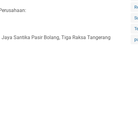
R
 Perusahaan:
S
T
ia Jaya Santika Pasir Bolang, Tiga Raksa Tangerang
p