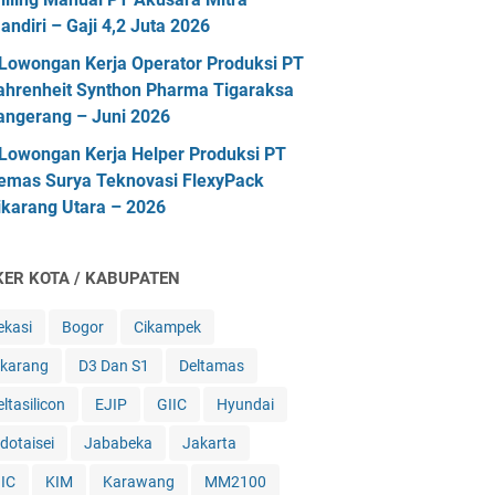
andiri – Gaji 4,2 Juta 2026
Lowongan Kerja Operator Produksi PT
ahrenheit Synthon Pharma Tigaraksa
angerang – Juni 2026
Lowongan Kerja Helper Produksi PT
emas Surya Teknovasi FlexyPack
ikarang Utara – 2026
KER KOTA / KABUPATEN
ekasi
Bogor
Cikampek
ikarang
D3 Dan S1
Deltamas
ltasilicon
EJIP
GIIC
Hyundai
ndotaisei
Jababeka
Jakarta
IIC
KIM
Karawang
MM2100