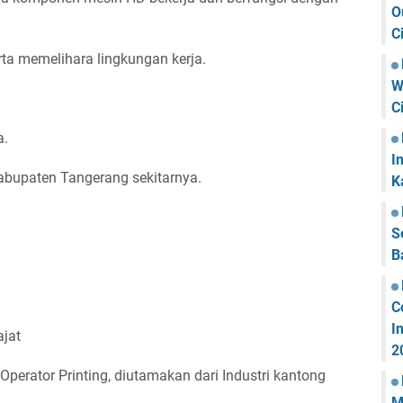
O
C
ta memelihara lingkungan kerja.
W
C
a.
I
abupaten Tangerang sekitarnya.
K
S
B
C
I
jat
2
erator Printing, diutamakan dari Industri kantong
M