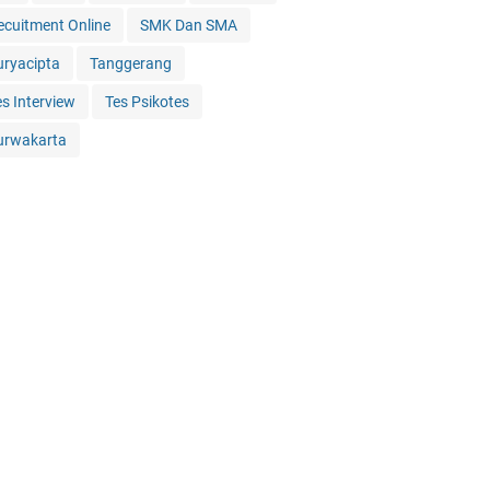
ecuitment Online
SMK Dan SMA
uryacipta
Tanggerang
es Interview
Tes Psikotes
urwakarta