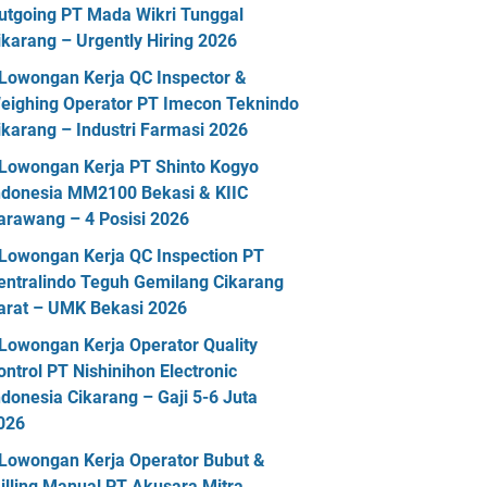
utgoing PT Mada Wikri Tunggal
ikarang – Urgently Hiring 2026
Lowongan Kerja QC Inspector &
eighing Operator PT Imecon Teknindo
ikarang – Industri Farmasi 2026
Lowongan Kerja PT Shinto Kogyo
ndonesia MM2100 Bekasi & KIIC
arawang – 4 Posisi 2026
Lowongan Kerja QC Inspection PT
entralindo Teguh Gemilang Cikarang
arat – UMK Bekasi 2026
Lowongan Kerja Operator Quality
ontrol PT Nishinihon Electronic
ndonesia Cikarang – Gaji 5-6 Juta
026
Lowongan Kerja Operator Bubut &
illing Manual PT Akusara Mitra