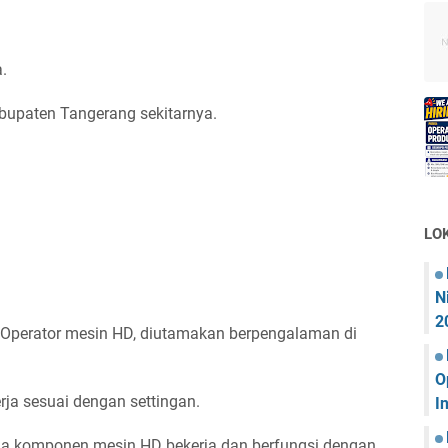
.
abupaten Tangerang sekitarnya.
LO
N
2
Operator mesin HD, diutamakan berpengalaman di
O
ja sesuai dengan settingan.
I
komponen mesin HD bekerja dan berfungsi dengan