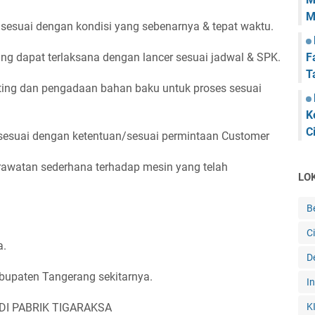
M
esuai dengan kondisi yang sebenarnya & tepat waktu.
ng dapat terlaksana dengan lancer sesuai jadwal & SPK.
F
T
ing dan pengadaan bahan baku untuk proses sesuai
K
C
sesuai dengan ketentuan/sesuai permintaan Customer
watan sederhana terhadap mesin yang telah
LO
B
C
a.
De
abupaten Tangerang sekitarnya.
I
I PABRIK TIGARAKSA
K