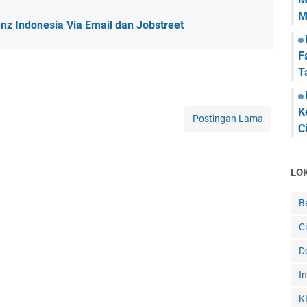
M
z Indonesia Via Email dan Jobstreet
F
T
K
Postingan Lama
C
LO
B
C
De
I
K