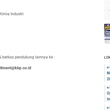
imia Industri
& berkas pendukung lainnya ke :
LO
uitment@kbp.co.id
N
2
O
I