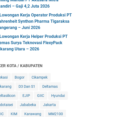
andiri – Gaji 4,2 Juta 2026
Lowongan Kerja Operator Produksi PT
ahrenheit Synthon Pharma Tigaraksa
angerang – Juni 2026
Lowongan Kerja Helper Produksi PT
emas Surya Teknovasi FlexyPack
ikarang Utara – 2026
KER KOTA / KABUPATEN
ekasi
Bogor
Cikampek
ikarang
D3 Dan S1
Deltamas
ltasilicon
EJIP
GIIC
Hyundai
ndotaisei
Jababeka
Jakarta
IIC
KIM
Karawang
MM2100