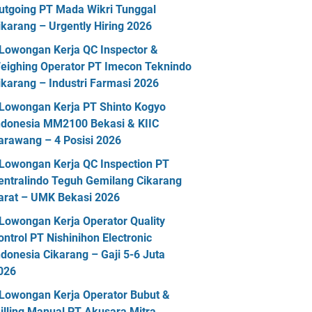
utgoing PT Mada Wikri Tunggal
ikarang – Urgently Hiring 2026
Lowongan Kerja QC Inspector &
eighing Operator PT Imecon Teknindo
ikarang – Industri Farmasi 2026
Lowongan Kerja PT Shinto Kogyo
ndonesia MM2100 Bekasi & KIIC
arawang – 4 Posisi 2026
Lowongan Kerja QC Inspection PT
entralindo Teguh Gemilang Cikarang
arat – UMK Bekasi 2026
Lowongan Kerja Operator Quality
ontrol PT Nishinihon Electronic
ndonesia Cikarang – Gaji 5-6 Juta
026
Lowongan Kerja Operator Bubut &
illing Manual PT Akusara Mitra