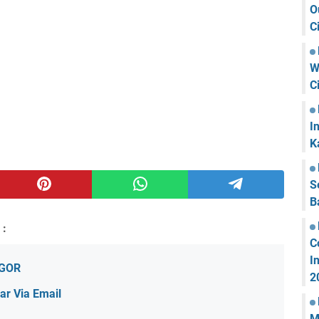
O
C
W
C
I
K
S
B
 :
C
I
OGOR
2
r Via Email
M