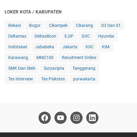
LOKER KOTA / KABUPATEN
Bekasi
Bogor
Cikampek
Cikarang
D3 Dan S1
Deltamas
Deltasilicon
EJIP
GIIC
Hyundai
Indotaisei
Jababeka
Jakarta
KIIC
KIM
Karawang
MM2100
Recuitment Online
SMK Dan SMA
Suryacipta
Tanggerang
Tes Interview
Tes Psikotes
purwakarta