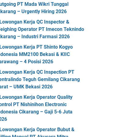
utgoing PT Mada Wikri Tunggal
ikarang – Urgently Hiring 2026
Lowongan Kerja QC Inspector &
eighing Operator PT Imecon Teknindo
ikarang – Industri Farmasi 2026
Lowongan Kerja PT Shinto Kogyo
ndonesia MM2100 Bekasi & KIIC
arawang – 4 Posisi 2026
Lowongan Kerja QC Inspection PT
entralindo Teguh Gemilang Cikarang
arat – UMK Bekasi 2026
Lowongan Kerja Operator Quality
ontrol PT Nishinihon Electronic
ndonesia Cikarang – Gaji 5-6 Juta
026
Lowongan Kerja Operator Bubut &
illing Manual PT Akusara Mitra