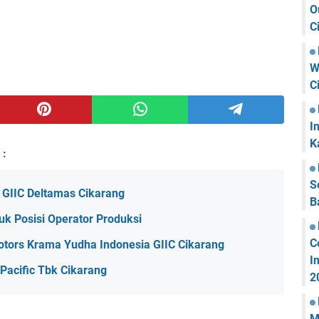
O
C
W
C
I
K
 :
S
GIIC Deltamas Cikarang
B
k Posisi Operator Produksi
C
otors Krama Yudha Indonesia GIIC Cikarang
I
acific Tbk Cikarang
2
M