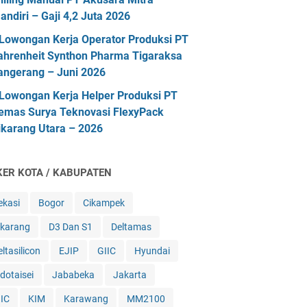
andiri – Gaji 4,2 Juta 2026
Lowongan Kerja Operator Produksi PT
ahrenheit Synthon Pharma Tigaraksa
angerang – Juni 2026
Lowongan Kerja Helper Produksi PT
emas Surya Teknovasi FlexyPack
ikarang Utara – 2026
KER KOTA / KABUPATEN
ekasi
Bogor
Cikampek
ikarang
D3 Dan S1
Deltamas
ltasilicon
EJIP
GIIC
Hyundai
ndotaisei
Jababeka
Jakarta
IIC
KIM
Karawang
MM2100