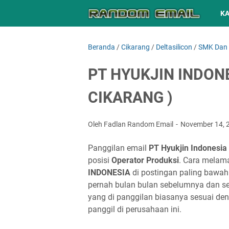
K
Beranda
/
Cikarang
/
Deltasilicon
/
SMK Dan
PT HYUKJIN INDONE
CIKARANG )
Oleh Fadlan Random Email
November 14, 
Panggilan email
PT Hyukjin Indonesia
posisi
Operator Produksi
. Cara melama
INDONESIA
di postingan paling bawah
pernah bulan bulan sebelumnya dan se
yang di panggilan biasanya sesuai den
panggil di perusahaan ini.