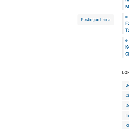
M
Postingan Lama
F
T
K
C
LO
B
C
De
I
K