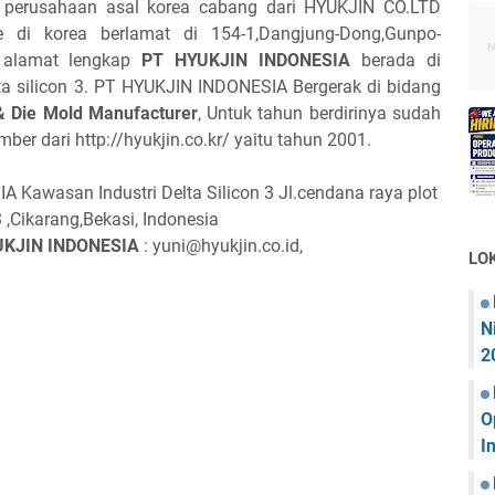
perusahaan asal korea cabang dari HYUKJIN CO.LTD
e di korea berlamat di 154-1,Dangjung-Dong,Gunpo-
k alamat lengkap
PT HYUKJIN INDONESIA
berada di
lta silicon 3. PT HYUKJIN INDONESIA Bergerak di bidang
 & Die Mold Manufacturer
, Untuk tahun berdirinya sudah
mber dari http://hyukjin.co.kr/ yaitu tahun 2001.
Kawasan Industri Delta Silicon 3 Jl.cendana raya plot
 ,Cikarang,Bekasi, Indonesia
YUKJIN INDONESIA
: yuni@hyukjin.co.id,
LO
N
2
O
I