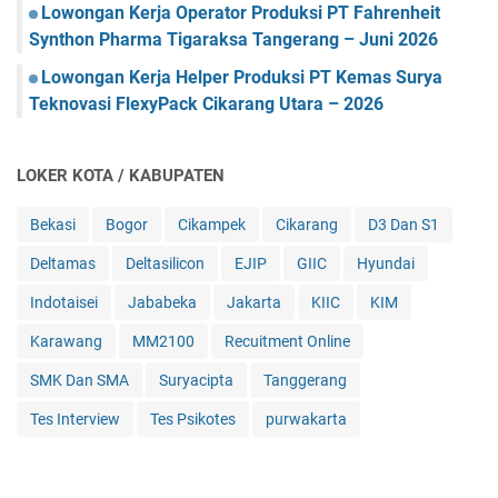
Lowongan Kerja Operator Produksi PT Fahrenheit
Synthon Pharma Tigaraksa Tangerang – Juni 2026
Lowongan Kerja Helper Produksi PT Kemas Surya
Teknovasi FlexyPack Cikarang Utara – 2026
LOKER KOTA / KABUPATEN
Bekasi
Bogor
Cikampek
Cikarang
D3 Dan S1
Deltamas
Deltasilicon
EJIP
GIIC
Hyundai
Indotaisei
Jababeka
Jakarta
KIIC
KIM
Karawang
MM2100
Recuitment Online
SMK Dan SMA
Suryacipta
Tanggerang
Tes Interview
Tes Psikotes
purwakarta