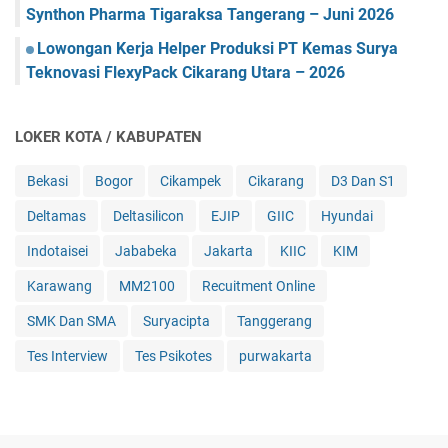
Synthon Pharma Tigaraksa Tangerang – Juni 2026
Lowongan Kerja Helper Produksi PT Kemas Surya
Teknovasi FlexyPack Cikarang Utara – 2026
LOKER KOTA / KABUPATEN
Bekasi
Bogor
Cikampek
Cikarang
D3 Dan S1
Deltamas
Deltasilicon
EJIP
GIIC
Hyundai
Indotaisei
Jababeka
Jakarta
KIIC
KIM
Karawang
MM2100
Recuitment Online
SMK Dan SMA
Suryacipta
Tanggerang
Tes Interview
Tes Psikotes
purwakarta