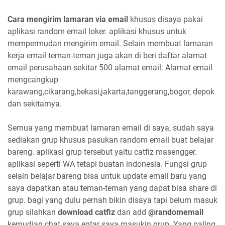
Cara mengirim lamaran via email
khusus disaya pakai
aplikasi random email loker. aplikasi khusus untuk
mempermudan mengirim email. Selain membuat lamaran
kerja email teman-teman juga akan di beri daftar alamat
email perusahaan sekitar 500 alamat email. Alamat email
mengcangkup
karawang,cikarang,bekasi,jakarta,tanggerang,bogor, depok
dan sekitarnya.
Semua yang membuat lamaran email di saya, sudah saya
sediakan grup khusus pasukan random email buat belajar
bareng. aplikasi grup tersebut yaitu catfiz masengger.
aplikasi seperti WA tetapi buatan indonesia. Fungsi grup
selain belajar bareng bisa untuk update email baru yang
saya dapatkan atau teman-teman yang dapat bisa share di
grup. bagi yang dulu pernah bikin disaya tapi belum masuk
grup silahkan
download catfiz
dan add
@randomemail
kemudian chat saya entar saya masukin grup. Yang paling