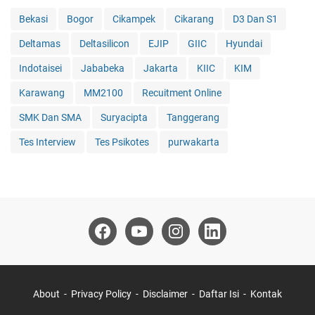
Bekasi
Bogor
Cikampek
Cikarang
D3 Dan S1
Deltamas
Deltasilicon
EJIP
GIIC
Hyundai
Indotaisei
Jababeka
Jakarta
KIIC
KIM
Karawang
MM2100
Recuitment Online
SMK Dan SMA
Suryacipta
Tanggerang
Tes Interview
Tes Psikotes
purwakarta
About
Privacy Policy
Disclaimer
Daftar Isi
Kontak