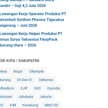
andiri – Gaji 4,2 Juta 2026
Lowongan Kerja Operator Produksi PT
ahrenheit Synthon Pharma Tigaraksa
angerang – Juni 2026
Lowongan Kerja Helper Produksi PT
emas Surya Teknovasi FlexyPack
ikarang Utara – 2026
KER KOTA / KABUPATEN
ekasi
Bogor
Cikampek
ikarang
D3 Dan S1
Deltamas
ltasilicon
EJIP
GIIC
Hyundai
ndotaisei
Jababeka
Jakarta
IIC
KIM
Karawang
MM2100