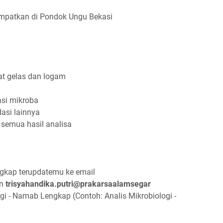
itempatkan di Pondok Ungu Bekasi
lat gelas dan logam
asi mikroba
dasi lainnya
 semua hasil analisa
ngkap terupdatemu ke email
n
trisyahandika.putri@prakarsaalamsegar
gi - Namab Lengkap (Contoh: Analis Mikrobiologi -