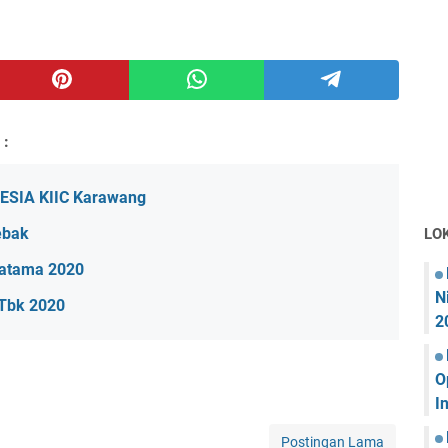
 :
ESIA KIIC Karawang
ebak
LO
ratama 2020
N
 Tbk 2020
2
O
I
Postingan Lama