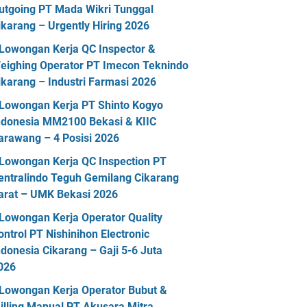
utgoing PT Mada Wikri Tunggal
ikarang – Urgently Hiring 2026
Lowongan Kerja QC Inspector &
eighing Operator PT Imecon Teknindo
ikarang – Industri Farmasi 2026
Lowongan Kerja PT Shinto Kogyo
ndonesia MM2100 Bekasi & KIIC
arawang – 4 Posisi 2026
Lowongan Kerja QC Inspection PT
entralindo Teguh Gemilang Cikarang
arat – UMK Bekasi 2026
Lowongan Kerja Operator Quality
ontrol PT Nishinihon Electronic
ndonesia Cikarang – Gaji 5-6 Juta
026
Lowongan Kerja Operator Bubut &
illing Manual PT Akusara Mitra