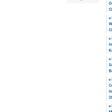
O
C
W
C
I
K
S
B
C
I
2
M