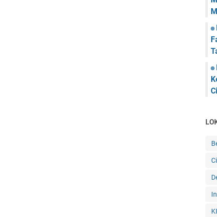
M
F
T
K
C
LO
B
C
De
I
K