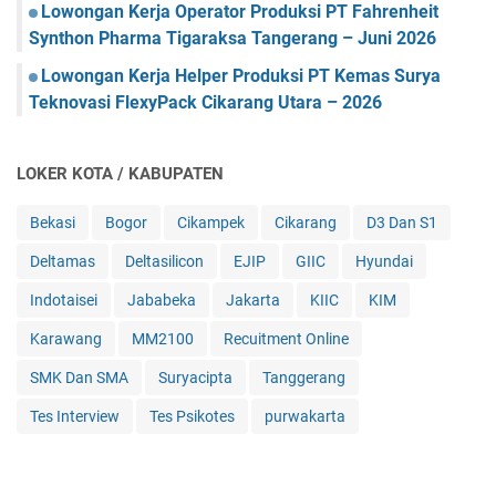
Lowongan Kerja Operator Produksi PT Fahrenheit
Synthon Pharma Tigaraksa Tangerang – Juni 2026
Lowongan Kerja Helper Produksi PT Kemas Surya
Teknovasi FlexyPack Cikarang Utara – 2026
LOKER KOTA / KABUPATEN
Bekasi
Bogor
Cikampek
Cikarang
D3 Dan S1
Deltamas
Deltasilicon
EJIP
GIIC
Hyundai
Indotaisei
Jababeka
Jakarta
KIIC
KIM
Karawang
MM2100
Recuitment Online
SMK Dan SMA
Suryacipta
Tanggerang
Tes Interview
Tes Psikotes
purwakarta